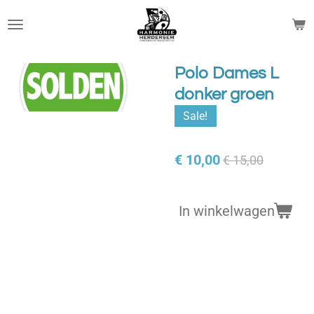
Ga
direct
naar
de
Polo Dames L
hoofdinhoud
donker groen
Sale!
€ 10,00
€ 15,00
In winkelwagen