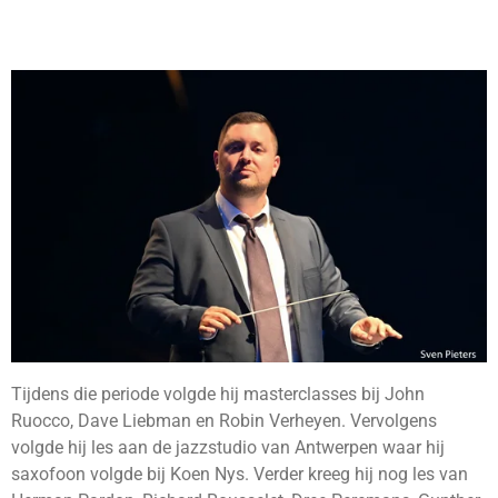
Tijdens die periode volgde hij masterclasses bij John
Ruocco, Dave Liebman en Robin Verheyen. Vervolgens
volgde hij les aan de jazzstudio van Antwerpen waar hij
saxofoon volgde bij Koen Nys. Verder kreeg hij nog les van