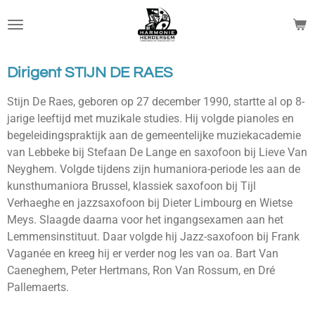
Ga
direct
naar
de
Dirigent STIJN DE RAES
hoofdinhoud
Stijn De Raes, geboren op 27 december 1990, startte al op 8-
jarige leeftijd met muzikale studies. Hij volgde pianoles en
begeleidingspraktijk aan de gemeentelijke muziekacademie
van Lebbeke bij Stefaan De Lange en saxofoon bij Lieve Van
Neyghem. Volgde tijdens zijn humaniora-periode les aan de
kunsthumaniora Brussel, klassiek saxofoon bij Tijl
Verhaeghe en jazzsaxofoon bij Dieter Limbourg en Wietse
Meys. Slaagde daarna voor het ingangsexamen aan het
Lemmensinstituut. Daar volgde hij Jazz-saxofoon bij Frank
Vaganée en kreeg hij er verder nog les van oa. Bart Van
Caeneghem, Peter Hertmans, Ron Van Rossum, en Dré
Pallemaerts.