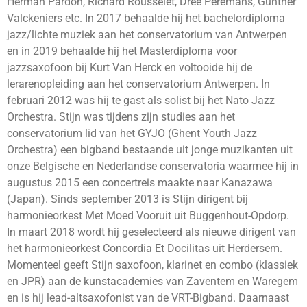
Herman Pardon, Richard Rousselet, Dree Peremans, Gunther
Valckeniers etc. In 2017 behaalde hij het bachelordiploma
jazz/lichte muziek aan het conservatorium van Antwerpen
en in 2019 behaalde hij het Masterdiploma voor
jazzsaxofoon bij Kurt Van Herck en voltooide hij de
lerarenopleiding aan het conservatorium Antwerpen. In
februari 2012 was hij te gast als solist bij het Nato Jazz
Orchestra. Stijn was tijdens zijn studies aan het
conservatorium lid van het GYJO (Ghent Youth Jazz
Orchestra) een bigband bestaande uit jonge muzikanten uit
onze Belgische en Nederlandse conservatoria waarmee hij in
augustus 2015 een concertreis maakte naar Kanazawa
(Japan). Sinds september 2013 is Stijn dirigent bij
harmonieorkest Met Moed Vooruit uit Buggenhout-Opdorp.
In maart 2018 wordt hij geselecteerd als nieuwe dirigent van
het harmonieorkest Concordia Et Docilitas uit Herdersem.
Momenteel geeft Stijn saxofoon, klarinet en combo (klassiek
en JPR) aan de kunstacademies van Zaventem en Waregem
en is hij lead-altsaxofonist van de VRT-Bigband. Daarnaast