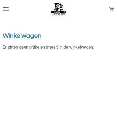
Ga
direct
naar
de
hoofdinhoud
Winkelwagen
Er zitten geen artikelen (meer) in de winkelwagen.