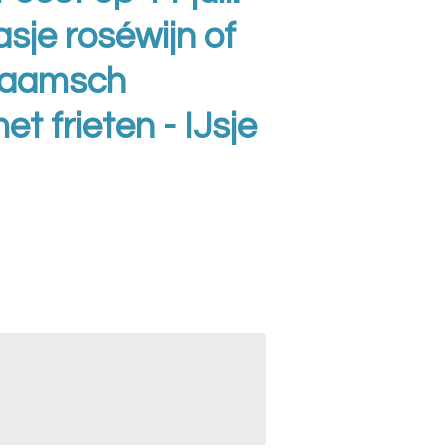
asje roséwijn of
Vlaamsch
t frieten - IJsje