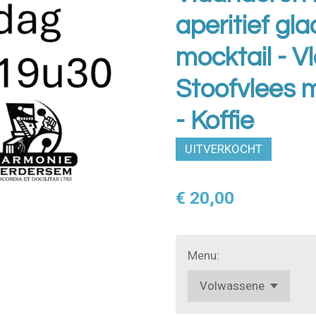
aperitief gla
mocktail - 
Stoofvlees me
- Koffie
UITVERKOCHT
€ 20,00
Menu: