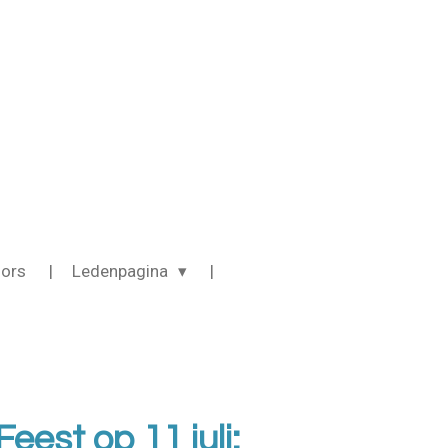
ors
Ledenpagina
eest op 11 juli: